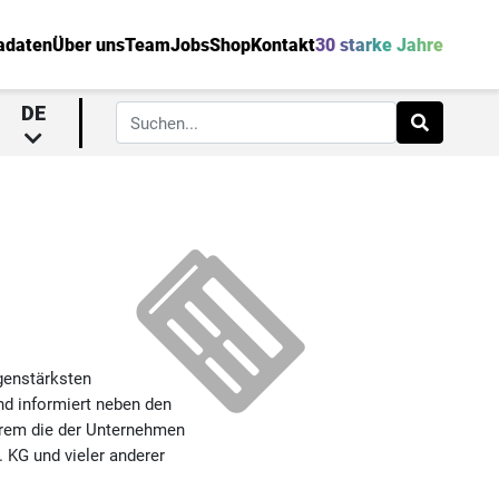
adaten
Über uns
Team
Jobs
Shop
Kontakt
30 starke Jahre
DE
genstärksten
nd informiert neben den
erem die der Unternehmen
KG und vieler anderer