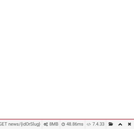
GET news/{idOrSlug}
8MB
48.86ms
7.4.33