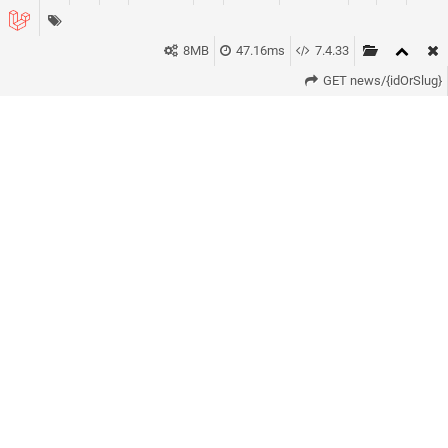
8MB
47.16ms
7.4.33
GET news/{idOrSlug}
KONTAKT
*
VORNAME *