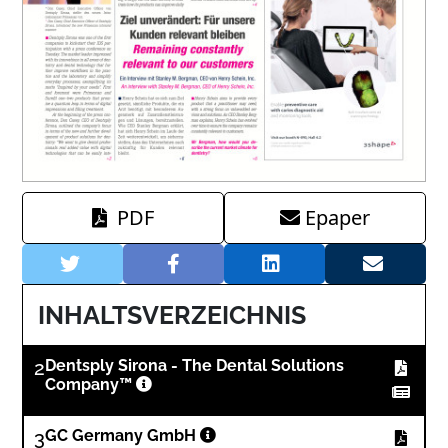
PDF
Epaper
INHALTSVERZEICHNIS
2
Dentsply Sirona - The Dental Solutions
Company™
3
GC Germany GmbH