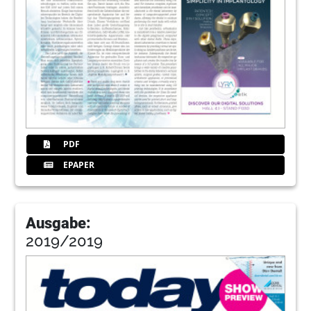
89
BLUE SAFETY GmbH
93
van der Ven – Dental GmbH & Co. KG
103
Kulzer GmbH
PDF
EPAPER
117
Curaden AG
Ausgabe:
2019/2019