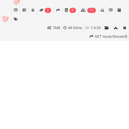
1
6
15
7MB
48.53ms
7.4.33
GET issue/{issueId}
KONTAKT
*
VORNAME *