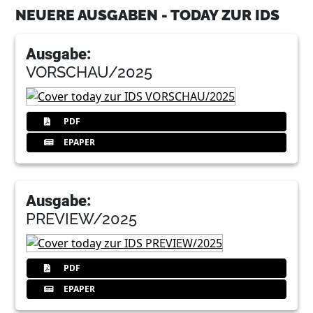
NEUERE AUSGABEN - TODAY ZUR IDS
15
Belmont Takara Company Europe GmbH
Ausgabe:
VORSCHAU/2025
16
NSK Europe GmbH
17
GC Germany GmbH
PDF
EPAPER
19
3M Oral Care
Ausgabe:
PREVIEW/2025
24
Sulzer Mixpac AG
25
Curaden AG
PDF
EPAPER