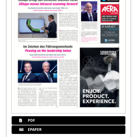
48
PreXion Corporation
50
Tokuyama Dental Deutschland GmbH
51
NSK Europe GmbH
52
HD Medical Solutions GmbH
54
van der Ven – Dental GmbH & Co. KG /
Dreve Dentamid GmbH / Carestream
Dental
56
3M Oral Care
PDF
EPAPER