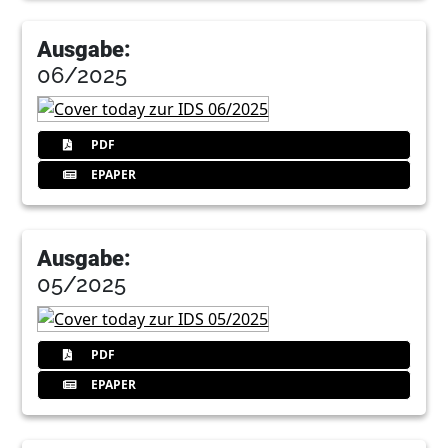
13
Philips GmbH
Ausgabe:
06/2025
14
IDS-Products
Redaktion
PDF
16
DÜRR DENTAL AG
EPAPER
17
Sirona - The Dental Company
Ausgabe:
05/2025
18
IDS-Products
Redaktion
PDF
24
Schnell, präzise, kostengünstig: Gen-Chip-
EPAPER
Technologie -revolutioniert die
zahnärztliche PA-Diagnostik