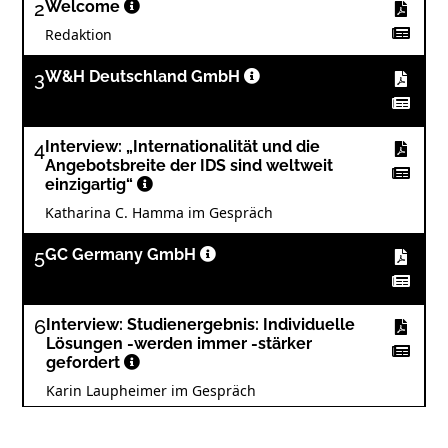
2
Welcome
Redaktion
3
W&H Deutschland GmbH
4
Interview: „Internationalität und die
Angebotsbreite der IDS sind weltweit
einzigartig“
Katharina C. Hamma im Gespräch
5
GC Germany GmbH
6
Interview: Studienergebnis: Individuelle
Lösungen -werden immer -stärker
gefordert
Karin Laupheimer im Gespräch
7
Im Aufwind: Schöne neue Zahntechnik-Welt