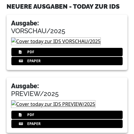
NEUERE AUSGABEN - TODAY ZUR IDS
Redaktion
Ausgabe:
8
IDS-Trends
VORSCHAU/2025
Redaktion
9
Digitale Technologien fördern enge
Zusammenarbeit zwischen Zahnarztpraxis
PDF
und Meisterlabor
EPAPER
Redaktion
10
Echte Hingucker: Innovative Werkstoffe für
ästhetische Restaurationen
Ausgabe:
Redaktion
PREVIEW/2025
11
DÜRR DENTAL AG
PDF
12
IDS-Products
EPAPER
Redaktion