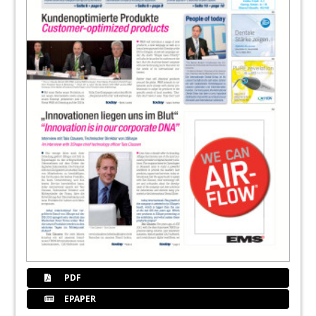
Redaktion
31
Nach der Praxisübergabe wartet das
Abenteuer
Redaktion
32
KaVo Dental GmbH
33
Hallenplan 36. IDS Köln
PDF
EPAPER