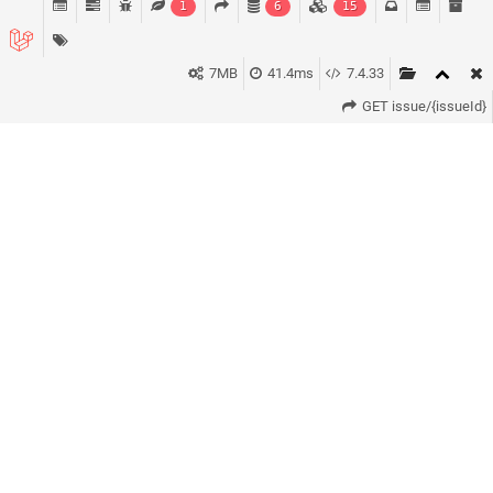
1
6
15
7MB
41.4ms
7.4.33
GET issue/{issueId}
KONTAKT
*
VORNAME *