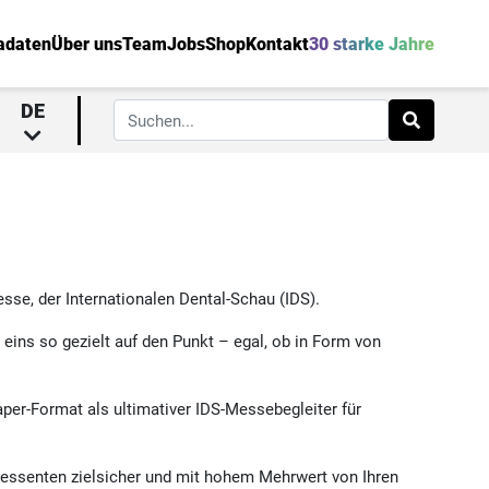
adaten
Über uns
Team
Jobs
Shop
Kontakt
30 starke Jahre
DE
se, der Internationalen Dental-Schau (IDS).
ins so gezielt auf den Punkt – egal, ob in Form von
per-Format als ultimativer IDS-Messebegleiter für
ressenten zielsicher und mit hohem Mehrwert von Ihren