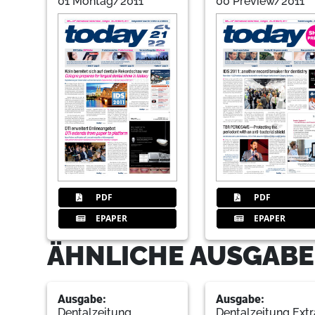
01 Montag/2011
00 Preview/2011
PDF
PDF
EPAPER
EPAPER
ÄHNLICHE AUSGABEN
Ausgabe:
Ausgabe:
Dentalzeitung
Dentalzeitung Extr