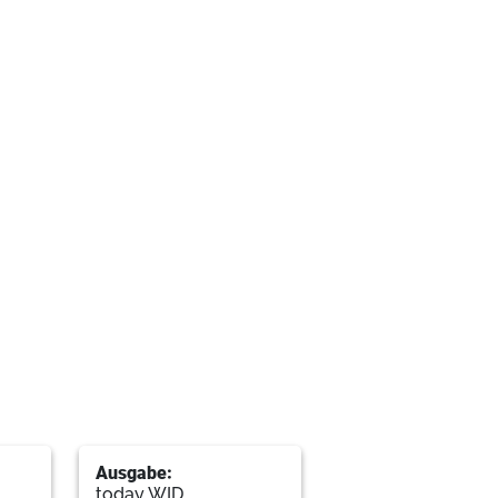
e/ General Information
Ausgabe:
today WID