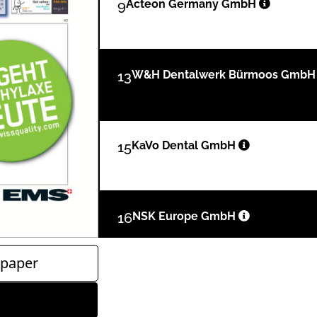
9
Acteon Germany GmbH
13
W&H Dentalwerk Bürmoos Gmb
15
KaVo Dental GmbH
16
NSK Europe GmbH
paper
18
Business
Redaktion