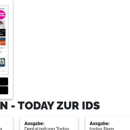
51
W&H DEutschland GmbH
74
Sightseeing
Redaktion
78
IDS 2011 – Was man wissen sollt
Redaktion
79
Events
Redaktion
 - TODAY ZUR IDS
Ausgabe:
Ausgabe:
a
Dentalzeitung Today
today Bern