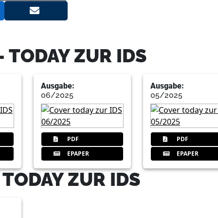
32
NSK Europe GmbH
 TODAY ZUR IDS
35
Dürr Dental AG
Ausgabe:
Ausgabe:
06/2025
05/2025
37
Ivoclar Vivadent AG
PDF
PDF
EPAPER
EPAPER
 TODAY ZUR IDS
48
MIS Implants Technologies Ltd.