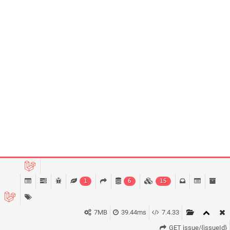
1
6
15
7MB
39.44ms
7.4.33
GET issue/{issueId}